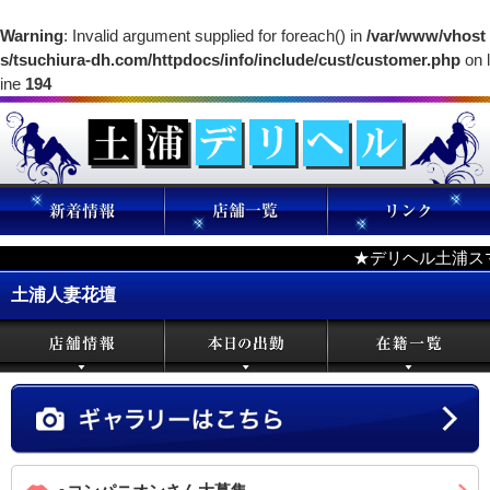
Warning
: Invalid argument supplied for foreach() in
/var/www/vhost
s/tsuchiura-dh.com/httpdocs/info/include/cust/customer.php
on l
ine
194
★デリヘル土浦ス
土浦人妻花壇