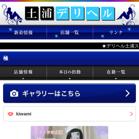
★デリヘル土浦ス
極
kiwami