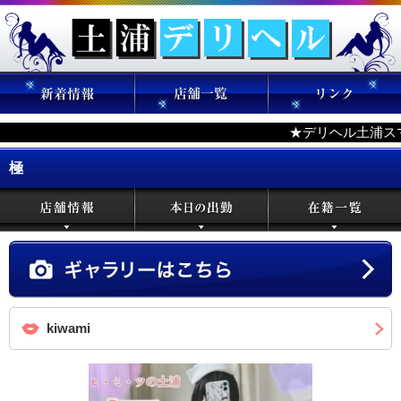
★デリヘル土浦ス
極
kiwami